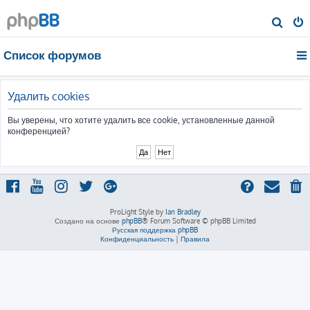
П
о
Список форумов
и
с
к
Удалить cookies
Вы уверены, что хотите удалить все cookie, установленные данной
конференцией?
ProLight Style by
Ian Bradley
Создано на основе
phpBB
® Forum Software © phpBB Limited
Русская поддержка phpBB
Конфиденциальность
|
Правила