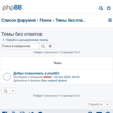
П
о
Список форумов
Поиск
Темы без ответов
и
с
Темы без ответов
к
Перейти к расширенному поиску
Поиск
Расширенный поиск
Найден 1 результат • Страница
1
из
1
Темы
Добро пожаловать в phpBB3
Последнее сообщение
admin
«
05 ноя 2020, 04:43
Добавлено в форуме
Ваш первый форум
Найден 1 результат • Страница
1
из
1
Перейти