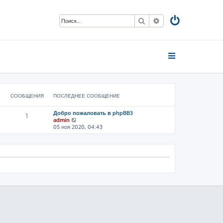
Поиск
Расширенный пои
СООБЩЕНИЯ
ПОСЛЕДНЕЕ СООБЩЕНИЕ
Добро пожаловать в phpBB3
1
П
admin
е
05 ноя 2020, 04:43
р
е
й
т
и
к
п
о
с
л
е
д
н