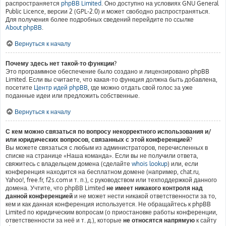
распространяется
phpBB Limited
. Оно доступно на условиях GNU General
Public Licence, версии 2 (GPL-2.0) и может свободно распространяться.
Для получения более подробных сведений перейдите по ссылке
About phpBB
.
Вернуться к началу
Почему здесь нет такой-то функции?
Это программное обеспечение было создано и лицензировано phpBB
Limited. Если вы считаете, что какая-то функция должна быть добавлена,
посетите
Центр идей phpBB
, где можно отдать свой голос за уже
поданные идеи или предложить собственные.
Вернуться к началу
С кем можно связаться по вопросу некорректного использования и/
или юридических вопросов, связанных с этой конференцией?
Вы можете связаться с любым из администраторов, перечисленных в
списке на странице «Наша команда». Если вы не получили ответа,
свяжитесь с владельцем домена (сделайте
whois lookup
) или, если
конференция находится на бесплатном домене (например, chat.ru,
Yahoo!, free.fr, f2s.com и т. п.), с руководством или техподдержкой данного
домена. Учтите, что phpBB Limited
не имеет никакого контроля над
данной конференцией
и не может нести никакой ответственности за то,
кем и как данная конференция используется. Не обращайтесь к phpBB
Limited по юридическим вопросам (о приостановке работы конференции,
ответственности за неё и т. д.), которые
не относятся напрямую
к сайту