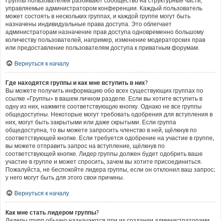
Группы пользователей разбивают сообщество на структурные части,
управляемые администратором конференции. Каждый пользователь
может состоять в нескольких группах, и каждой группе могут быть
назначены индивидуальные права доступа. Это облегчает
администраторам назначение прав доступа одновременно большому
количеству пользователей, например, изменение модераторских прав
или предоставление пользователям доступа к приватным форумам.
Вернуться к началу
Где находятся группы и как мне вступить в них?
Вы можете получить информацию обо всех существующих группах по
ссылке «Группы» в вашем личном разделе. Если вы хотите вступить в
одну из них, нажмите соответствующую кнопку. Однако не все группы
общедоступны. Некоторые могут требовать одобрения для вступления в
них, могут быть закрытыми или даже скрытыми. Если группа
общедоступна, то вы можете запросить членство в ней, щёлкнув по
соответствующей кнопке. Если требуется одобрение на участие в группе,
вы можете отправить запрос на вступление, щёлкнув по
соответствующей кнопке. Лидер группы должен будет одобрить ваше
участие в группе и может спросить, зачем вы хотите присоединиться.
Пожалуйста, не беспокойте лидера группы, если он отклонил ваш запрос;
у него могут быть для этого свои причины.
Вернуться к началу
Как мне стать лидером группы?
Лидеры групп обычно назначаются при их создании администраторами